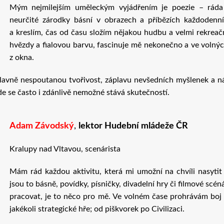
Mým nejmilejším uměleckým vyjádřením je poezie – ráda
neurčité zárodky básní v obrazech a příbězích každodenní
a kreslím, čas od času složím nějakou hudbu a velmi rekreač
hvězdy a fialovou barvu, fascinuje mě nekonečno a ve volných
z okna.
avně nespoutanou tvořivost, záplavu nevšedních myšlenek a 
kde se často i zdánlivě nemožné stává skutečností.
Adam Závodský
,
lektor Hudební mládeže ČR
Kralupy nad Vltavou, scenárista
Mám rád každou aktivitu, která mi umožní na chvíli nasytit
jsou to básně, povídky, písničky, divadelní hry či filmové scén
pracovat, je to něco pro mě. Ve volném čase prohrávám boj
jakékoli strategické hře; od piškvorek po Civilizaci.