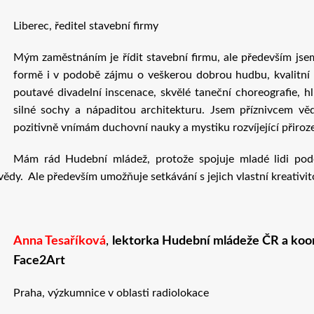
Liberec, ředitel stavební firmy
Mým zaměstnáním je řídit stavební firmu, ale především jse
formě i v podobě zájmu o veškerou dobrou hudbu, kvalitní f
poutavé divadelní inscenace, skvělé taneční choreografie, h
silné sochy a nápaditou architekturu. Jsem příznivcem věd
pozitivně vnímám duchovní nauky a mystiku rozvíjející přiroz
Mám rád Hudební mládež, protože spojuje mladé lidi pod
ědy. Ale především umožňuje setkávání s jejich vlastní kreativi
Anna Tesaříková
,
lektorka Hudební mládeže ČR a koord
Face2Art
Praha, výzkumnice v oblasti radiolokace