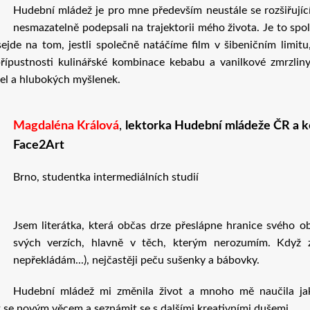
Hudební mládež je pro mne především neustále se rozšiřující 
nesmazatelně podepsali na trajektorii mého života. Je to spo
ejde na tom, jestli společně natáčíme film v šibeničním limitu
řípustnosti kulinářské kombinace kebabu a vanilkové zmrzliny.
el a hlubokých myšlenek.
Magdaléna Králová
,
lektorka Hudební mládeže ČR a ko
Face2Art
Brno, studentka intermediálních studií
Jsem literátka, která občas drze přeslápne hranice svého o
svých verzích, hlavně v těch, kterým nerozumím. Když z
nepřekládám...), nejčastěji peču sušenky a bábovky.
Hudební mládež mi změnila život a mnoho mě naučila jak z
 se novým věcem a seznámit se s dalšími kreativními dušemi.