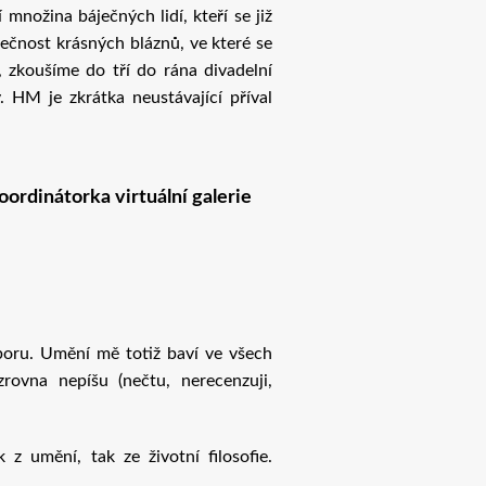
množina báječných lidí, kteří se již
lečnost krásných bláznů, ve které se
, zkoušíme do tří do rána divadelní
 HM je zkrátka neustávající příval
ordinátorka virtuální galerie
boru. Umění mě totiž baví ve všech
rovna nepíšu (nečtu, nerecenzuji,
 umění, tak ze životní filosofie.