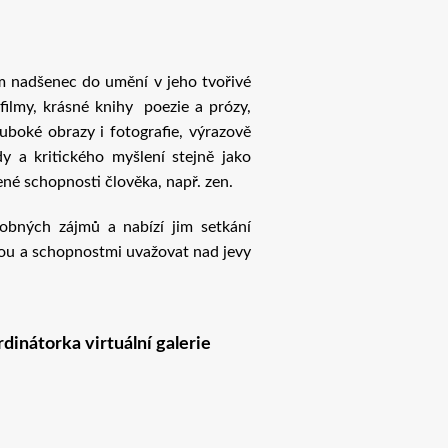
m nadšenec do umění v jeho tvořivé
ilmy, krásné knihy poezie a prózy,
luboké obrazy i fotografie, výrazově
y a kritického myšlení stejně jako
ené schopnosti člověka, např. zen.
obných zájmů a nabízí jim setkání
tou a schopnostmi uvažovat nad jevy
inátorka virtuální galerie