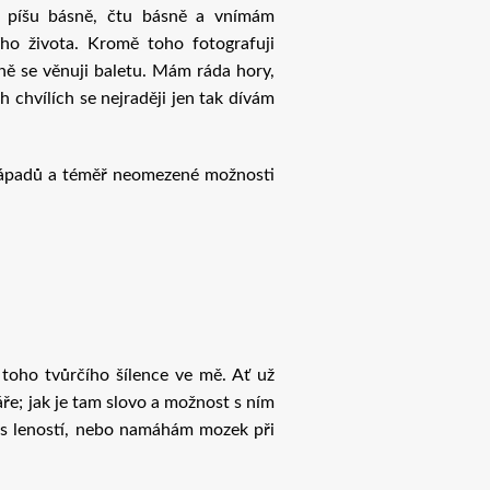
 píšu básně, čtu básně a vnímám
ho života. Kromě toho fotografuji
ně se věnuji baletu. Mám ráda hory,
 chvílích se nejraději jen tak dívám
nápadů a téměř neomezené možnosti
 toho tvůrčího šílence ve mě. Ať už
áře; jak je tam slovo a možnost s ním
 s leností, nebo namáhám mozek při