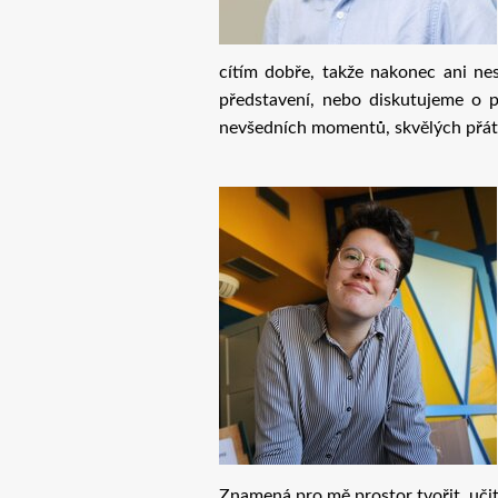
cítím dobře, takže nakonec ani nes
představení, nebo diskutujeme o p
nevšedních momentů, skvělých přát
Znamená pro mě prostor tvořit, učit