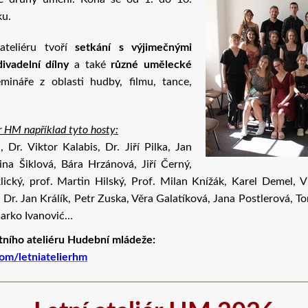
ku.
ateliéru tvoří
setkání s výjimečnými
divadelní dílny
a také
různé umělecké
ináře z oblasti hudby, filmu, tance,
ér HM například tyto hosty:
 Dr. Viktor Kalabis, Dr. Jiří Pilka, Jan
ina Šiklová, Bára Hrzánová, Jiří Černý,
lický, prof. Martin Hilský, Prof. Milan Knížák, Karel Demel,
 Dr. Jan Králík, Petr Zuska, Věra Galatíková, Jana Postlerová, To
arko Ivanović...
ního ateliéru Hudební mládeže:
om/letniatelierhm