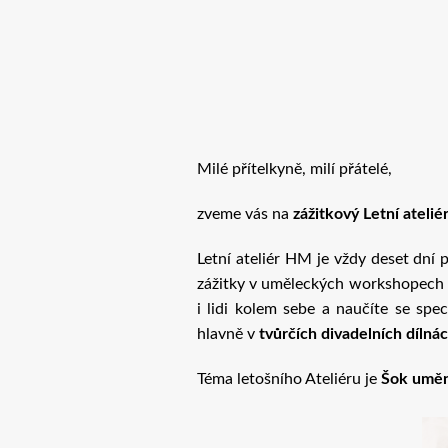
Milé přítelkyně, milí přátelé,
zveme vás na
zážitkový Letní ateli
Letní ateliér HM je vždy deset dní
zážitky v uměleckých workshopech d
i lidi kolem sebe a naučíte se spec
hlavně v
tvůrčích divadelních dílná
Téma letošního Ateliéru je
Šok umě