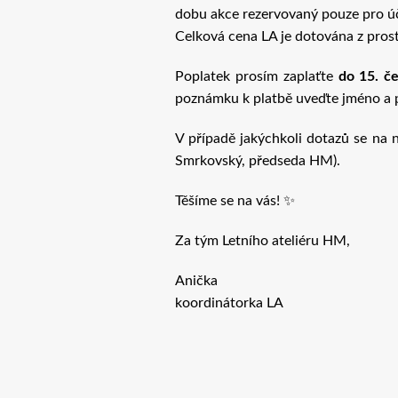
dobu akce rezervovaný pouze pro úča
Celková cena LA je dotována z pr
Poplatek prosím zaplaťte
do 15. č
poznámku k platbě uveďte jméno a př
V případě jakýchkoli dotazů se na 
Smrkovský, předseda HM).
Těšíme se na vás! ✨
Za tým Letního ateliéru HM,
Anička
koordinátorka LA