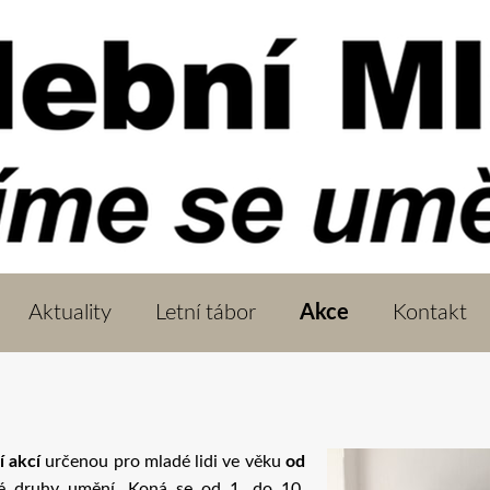
Aktuality
Letní tábor
Akce
Kontakt
í akcí
určenou pro mladé lidi ve věku
od
zné druhy umění. Koná se od 1. do 10.