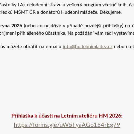
stníky LA), celodenní stravu a veškerý program včetně knih, čaje
ostředků MŠMT ČR a donátorů Hudební mládeže. Děkujeme.
ervna 2026
(nebo co nejdříve v případě pozdější přihlášky) na 
íjmení přihlášeného účastníka. Na požádání vám rádi vystavíme f
nás můžete obrátit na e-mailu
info@hudebnimladez.cz
nebo na t
Přihláška k účasti na Letním ateliéru HM 2026:
https://forms.gle/uW5FyaAGo154rEg79