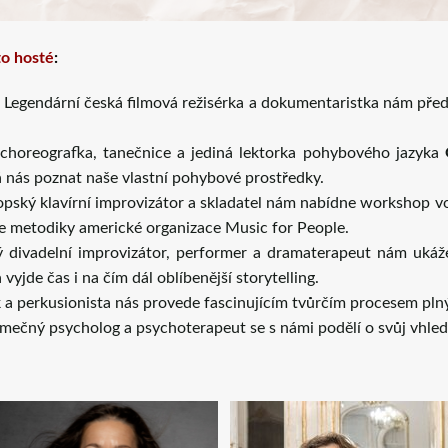
to hosté
:
 Legendární česká filmová režisérka a dokumentaristka nám předs
 choreografka, tanečnice a jediná lektorka pohybového jazyka
á nás poznat naše vlastní pohybové prostředky.
pský klavírní improvizátor a skladatel nám nabídne workshop vol
e metodiky americké organizace Music for People.
divadelní improvizátor, performer a dramaterapeut nám ukáže
vyjde čas i na čím dál oblíbenější storytelling.
 a perkusionista nás provede fascinujícím tvůrčím procesem pln
mečný psycholog a psychoterapeut se s námi podělí o svůj vhle