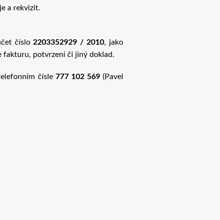
 a rekvizit.
účet číslo
2203352929 / 2010
, jako
akturu, potvrzení či jiný doklad.
elefonním čísle
777 102 569
(Pavel