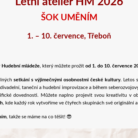
Letní ateliér HM 2026
ŠOK UMĚNÍM
1. – 10. července, Třeboň
ér Hudební mládeže
, který můžete prožít
od 1. do 10. července 2
 plných
setkání s výjimečnými osobnostmi české kultury
. Letos
ivadelní, taneční a hudební improvizace a během seberozvojov
ifické dovednosti. Můžete naplno projevit svou kreativitu v obl
ch
, kde každý rok vytvoříme ve čtyřech skupinách své originální 
ním
, takže se máme na co těšit! 😎