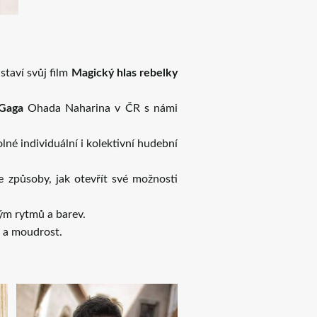
taví svůj film
Magický hlas rebelky
Gaga
Ohada Naharina v ČR s námi
né individuální i kolektivní hudební
 způsoby, jak otevřít své možnosti
ým rytmů a barev.
d a moudrost.