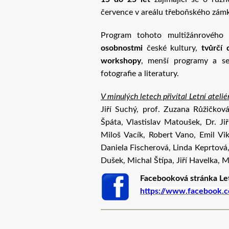
července v areálu třeboňského zám
Program tohoto multižánrového 
osobnostmi
české kultury,
tvůrčí 
workshopy
, menší programy a sem
fotografie a literatury.
V minulých letech přivítal Letní ateli
Jiří Suchý, prof. Zuzana Růžičková,
Špáta, Vlastislav Matoušek, Dr. Jiř
Miloš Vacík, Robert Vano, Emil Vik
Daniela Fischerová, Linda Keprtová,
Dušek, Michal Štípa, Jiří Havelka, M
Facebooková stránka Let
https://www.facebook.c