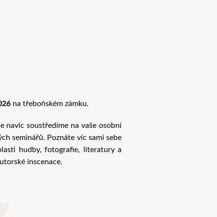
026
na třeboňském zámku.
 se navíc soustředíme na vaše osobní
ých seminářů. Poznáte víc sami sebe
asti hudby, fotografie, literatury a
autorské inscenace.