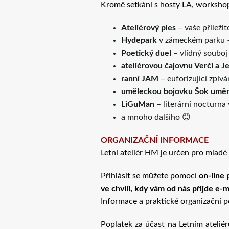
Kromě setkání s hosty LA, workshopů
Ateliérový ples
– vaše příleži
Hydepark
v zámeckém parku – 
Poetický duel
– vlídný souboj
ateliérovou čajovnu Verči a J
ranní JAM
– euforizující zpívá
uměleckou bojovku Šok umě
LiGuMan
– literární nocturn
a mnoho dalšího 😊
ORGANIZAČNÍ INFORMACE
Letní ateliér HM je určen pro mlad
Přihlásit se můžete pomocí
on-line 
ve chvíli, kdy vám od nás přijde e-mai
Informace a praktické organizační 
Poplatek za účast na Letním atelié