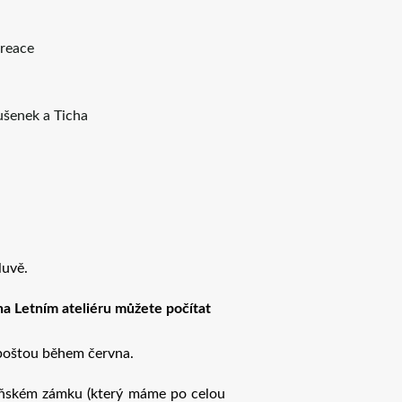
kreace
sušenek a Ticha
luvě.
 na Letním ateliéru můžete počítat
 poštou během června.
oňském zámku (který máme po celou