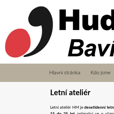
Hlavní stránka
Kdo jsme
Letní ateliér
Letní ateliér HM je
desetidenní letn
15 do 25 let
zajímající se o rů