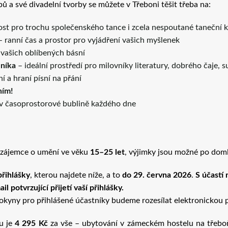
 a své divadelní tvorby se můžete v Třeboni těšit třeba na:
tost pro trochu společenského tance i zcela nespoutané taneční 
ranní čas a prostor pro vyjádření vašich myšlenek
 vašich oblíbených básní
eníka
– ideální prostředí pro milovníky literatury, dobrého čaje, 
ní a hraní písní na přání
ním!
a v časoprostorové bublině každého dne
é zájemce o umění ve věku
15–25 let
, výjimky jsou možné po dom
přihlášky
, kterou najdete níže, a to
do 29. června 2026
.
S účastí
l potvrzující přijetí vaší přihlášky.
pokyny pro přihlášené účastníky budeme rozesílat elektronickou
ru je
4 295 Kč
za vše – ubytování v zámeckém hostelu na třeb