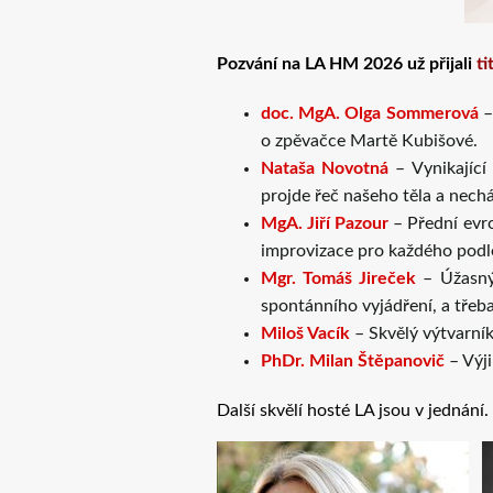
Pozvání na LA HM 2026 už přijali
ti
doc. MgA. Olga Sommerová
–
o zpěvačce Martě Kubišové.
Nataša Novotná
– Vynikající
projde řeč našeho těla a nech
MgA. Jiří Pazour
– Přední evro
improvizace pro každého podl
Mgr. Tomáš Jireček
– Úžasný 
spontánního vyjádření, a třeba 
Miloš Vacík
– Skvělý výtvarník
PhDr. Milan Štěpanovič
– Výji
Další skvělí hosté LA jsou v jednání.