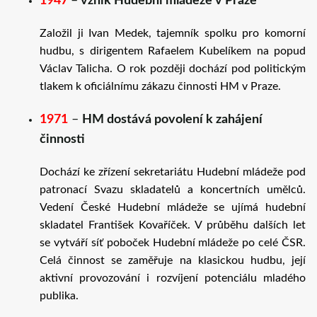
1947
–
vznik Hudební mládeže v Praze
Založil ji Ivan Medek, tajemník spolku pro komorní
hudbu, s dirigentem Rafaelem Kubelíkem na popud
Václav Talicha. O rok později dochází pod politickým
tlakem k oficiálnímu zákazu činnosti HM v Praze.
1971
–
HM dostává povolení k zahájení
činnosti
Dochází ke zřízení sekretariátu Hudební mládeže pod
patronací Svazu skladatelů a koncertních umělců.
Vedení České Hudební mládeže se ujímá hudební
skladatel František Kovaříček. V průběhu dalších let
se vytváří síť poboček Hudební mládeže po celé ČSR.
Celá činnost se zaměřuje na klasickou hudbu, její
aktivní provozování i rozvíjení potenciálu mladého
publika.