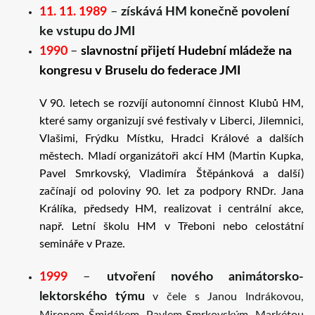
11. 11. 1989
–
získává HM konečně povolení
ke vstupu do JMI
1990
–
slavnostní přijetí Hudební mládeže na
kongresu v Bruselu do federace JMI
V 90. letech se rozvíjí autonomní činnost Klubů HM,
které samy organizují své festivaly v Liberci, Jilemnici,
Vlašimi, Frýdku Místku, Hradci Králové a dalších
městech. Mladí organizátoři akcí HM (Martin Kupka,
Pavel Smrkovský, Vladimíra Štěpánková a další)
začínají od poloviny 90. let za podpory RNDr. Jana
Králíka, předsedy HM, realizovat i centrální akce,
např. Letní školu HM v Třeboni nebo celostátní
semináře v Praze.
1999
–
utvoření nového animátorsko-
lektorského týmu
v čele s Janou Indrákovou,