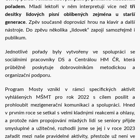
pořadem
. Mladí lektoři v něm interpretují více než
tři
desítky lidových písní oblíbených zejména u starší
generace
. Zpěv současně doprovází hrou na klavír a další
nástroje. Do zpěvu několika „lidovek“ zapojí samozřejmě i
publikum.
Jednotlivé pořady byly vytvořeny ve spolupráci se
sociálními pracovníky DS a Centrálou HM ČR, která
průběžně poskytuje dobrovolníkům metodickou a
organizační podporu.
Program Mosty vznikl v rámci specifických aktivit
vyhlášených MŠMT pro rok 2022 s cílem posílit a
prohloubit mezigenerační komunikaci a spolupráci. Hned
v prvním roce se setkal s velmi kladnými reakcemi a ohlasy,
a protože nám propojování mladých lidí se seniory přijde
smysluplné a užitečné, rozhodli jsme se jej i v roce 2023
zařadit mezi naše pravidelné aktivity, přestože už není ve