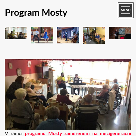
Program Mosty
MENU
V rámci
programu Mosty zaměřeném na mezigenerační