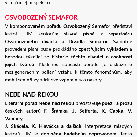
v celém jejím spektru.
OSVOBOZENÝ SEMAFOR
V
komponovaném pořadu Osvobozený Semafor
představí
lektoři HM seniorům slavné
písně z repertoáru
Osvobozeného divadla a Divadla Semafor
. Samotné
provedení písní bude prokládáno zpestřujícím
výkladem a
besedou týkající se historie těchto divadel a osobností
jejich tvůrců
. Nedílnou součástí pořadu je diskuze o
mezigeneračním sdílení vztahu k těmto fenoménům, aby
mohli senioři vyjádřit své vzpomínky a názory.
NEBE NAD ŘEKOU
Literární pořad Nebe nad řekou
představuje
poezii a prózu
českých autorů F. Šrámka, J. Seiferta, K. Čapka, V.
Vančury,
J. Skácela, K. Hlaváčka a dalších
. Interpretace mladých
lektorů HM je
doplněna hudebním doprovodem
. Tento