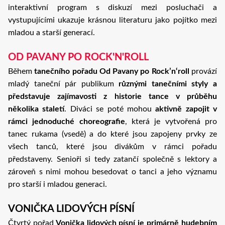
interaktivní program s diskuzí mezi posluchači a
vystupujícími ukazuje krásnou literaturu jako pojítko mezi
mladou a starší generací.
OD PAVANY PO ROCK'N'ROLL
Během
tanečního pořadu Od Pavany po Rock’n‘roll
provází
mladý taneční pár publikum
různými tanečními styly a
představuje zajímavosti z historie tance v průběhu
několika staletí
. Diváci se poté mohou
aktivně zapojit v
rámci jednoduché choreografie
, která je vytvořená pro
tanec rukama (vsedě) a do které jsou zapojeny prvky ze
všech tanců, které jsou divákům v rámci pořadu
představeny. Senioři si tedy zatančí společně s lektory a
zároveň s nimi mohou besedovat o tanci a jeho významu
pro starší i mladou generaci.
VONIČKA LIDOVÝCH PÍSNÍ
Čtvrtý pořad
Vonička lidových písní je primárně hudebním