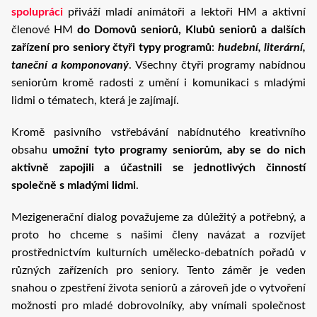
spolupráci
přiváží mladí animátoři a lektoři HM a aktivní
členové HM
do Domovů seniorů, Klubů seniorů a dalších
zařízení pro seniory čtyři typy programů
:
hudební, literární,
taneční a komponovaný
. Všechny čtyři programy nabídnou
seniorům kromě radosti z umění i komunikaci s mladými
lidmi o tématech, která je zajímají.
Kromě pasivního vstřebávání nabídnutého kreativního
obsahu
umožní tyto programy seniorům, aby se do nich
aktivně zapojili a účastnili se jednotlivých činností
společně s mladými lidmi
.
Mezigenerační dialog považujeme za důležitý a potřebný, a
proto ho chceme s našimi členy navázat a rozvíjet
prostřednictvím kulturních umělecko-debatních pořadů v
různých zařízeních pro seniory. Tento záměr je veden
snahou o zpestření života seniorů a zároveň jde o vytvoření
možnosti pro mladé dobrovolníky, aby vnímali společnost