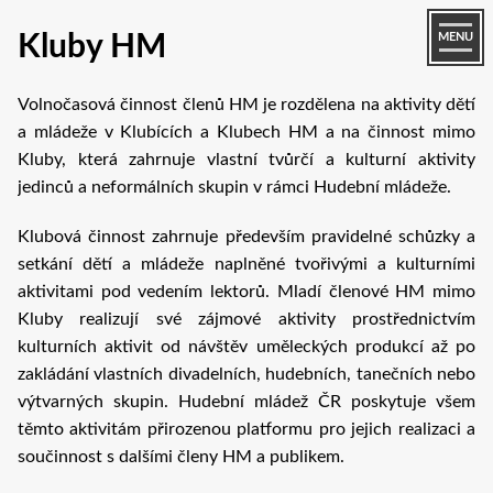
Kluby HM
MENU
Volnočasová činnost členů HM je rozdělena na aktivity dětí
a mládeže v Klubících a Klubech HM a na činnost mimo
Kluby, která zahrnuje vlastní tvůrčí a kulturní aktivity
jedinců a neformálních skupin v rámci Hudební mládeže.
Klubová činnost zahrnuje především pravidelné schůzky a
setkání dětí a mládeže naplněné tvořivými a kulturními
aktivitami pod vedením lektorů. Mladí členové HM mimo
Kluby realizují své zájmové aktivity prostřednictvím
kulturních aktivit od návštěv uměleckých produkcí až po
zakládání vlastních divadelních, hudebních, tanečních nebo
výtvarných skupin. Hudební mládež ČR poskytuje všem
těmto aktivitám přirozenou platformu pro jejich realizaci a
součinnost s dalšími členy HM a publikem.