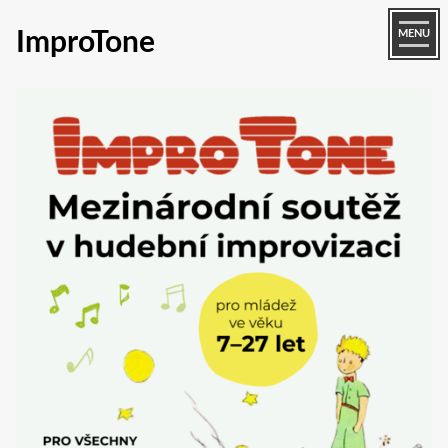
ImproTone
MENU