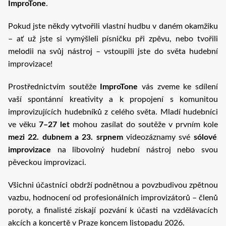
ImproTone
.
Pokud jste někdy vytvořili vlastní hudbu v daném okamžiku
– ať už jste si vymýšleli písničku při zpěvu, nebo tvořili
melodii na svůj nástroj – vstoupili jste do světa hudební
improvizace!
Prostřednictvím soutěže
ImproTone
vás zveme ke sdílení
vaší spontánní kreativity a k propojení s komunitou
improvizujících hudebníků z celého světa. Mladí hudebníci
ve věku
7–27 let
mohou zasílat do soutěže v prvním kole
mezi 22. dubnem a 23. srpnem
videozáznamy své
sólové
improvizace
na libovolný hudební nástroj nebo svou
pěveckou improvizaci.
Všichni účastníci obdrží podnětnou a povzbudivou zpětnou
vazbu, hodnocení od profesionálních improvizátorů – členů
poroty, a finalisté získají pozvání k účasti na vzdělávacích
akcích a koncertě v Praze koncem listopadu 2026.