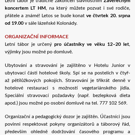
Letní tábor je tradičně zakončen slavnostním
Závěrečným
koncertem LT HM
, na který můžete pozvat i své rodiče,
přátele a známé! Letos se bude konat
ve čtvrtek 20. srpna
od 19.00
v sále lázeňské Kolonády.
ORGANIZAČNÍ INFORMACE
Letní tábor je určený
pro účastníky ve věku 12–20 let
,
výjimky jsou možné po domluvě.
Ubytování a stravování je zajištěno v Hotelu Junior v
ubytovací části hotelové školy. Spí se na postelích v čtyř-
až pětilůžkových pokojích. Stravování je třikrát denně v
hotelové restauraci s možností vegetariánského jídla.
Speciální stravovací požadavky (např. bezlepková dieta
apod.) jsou možné po osobní domluvě na tel. 777 102 569.
Organizační a pedagogický dozor je zajištěn. Účastníci jsou
povinni respektovat pokyny organizátorů a táborový řád,
především ohledně dodržování časového programu a