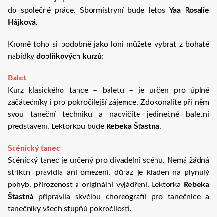
do společné práce. Sbormistryní bude letos
Yaa Rosalie
Hájková
.
Kromě toho si podobně jako loni můžete vybrat z bohaté
nabídky
doplňkových kurzů
:
Balet
Kurz klasického tance – baletu – je určen pro úplné
začátečníky i pro pokročilejší zájemce. Zdokonalíte při něm
svou taneční techniku a nacvičíte jedinečné baletní
představení. Lektorkou bude
Rebeka Šťastná
.
Scénický tanec
Scénický tanec je určený pro divadelní scénu. Nemá žádná
striktní pravidla ani omezení, důraz je kladen na plynulý
pohyb, přirozenost a originální vyjádření. Lektorka
Rebeka
Šťastná
připravila skvělou choreografii pro tanečnice a
tanečníky všech stupňů pokročilosti.