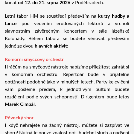
konat
od 12. do 21. srpna 2026
v Poděbradech.
Letní tábor HM se soustředí především na
kurzy hudby a
tance
pod vedením erudovaných lektorů a vrcholí
slavnostním závěrečným koncertem v sále lázeňské
Kolonády. Během tábora se budete věnovat především
jedné ze dvou
hlavních aktivit
:
Komorní smyčcový orchestr
Hráčům na smyčcové nástroje nabízíme příležitost zahrát si
v komorním orchestru. Repertoár bude v přijatelné
obtížnosti podobně jako v minulých letech. Party ke cvičení
vám pošleme předem, k jednotlivým pultům budete
rozděleni podle svých schopností. Dirigentem bude letos
Marek Cimbál
.
Pěvecký sbor
I když nehrajete na žádný nástroj, můžete si zazpívat ve
sboru! Nutná je pouze znalost not, hudební sluch a nadšení