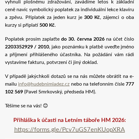
vyhnuli plošnému zdražování, zavádíme letos k základní
ceně navíc symbolický poplatek za individuální lekce klavíru
a zpěvu. Příplatek za jeden kurz je
300 Kč
, zájemci o oba
kurzy si připlatí
500 Kč
.
Poplatek prosím zaplaťte
do 30. června 2026
na účet číslo
2203352929 / 2010
, jako poznámku k platbě uveďte jméno
a příjmení přihlášeného účastníka. Na požádání vám rádi
vystavíme fakturu, potvrzení či jiný doklad.
V případě jakýchkoli dotazů se na nás můžete obrátit na e-
mailu
info@hudebnimladez.cz
nebo na telefonním čísle
777
102 569
(Pavel Smrkovský, předseda HM).
Těšíme se na vás! 😊
Přihláška k účasti na Letním táboře HM 2026:
https://forms.gle/Pcv7uGS7enKUopXRA