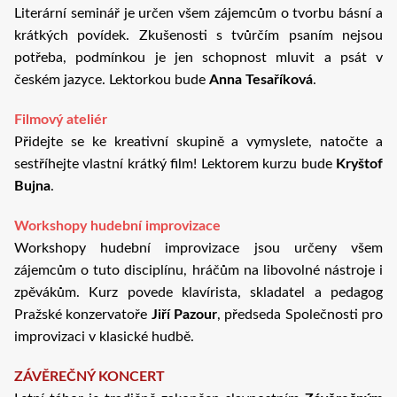
Literární seminář je určen všem zájemcům o tvorbu básní a
krátkých povídek. Zkušenosti s tvůrčím psaním nejsou
potřeba, podmínkou je jen schopnost mluvit a psát v
českém jazyce. Lektorkou bude
Anna Tesaříková
.
Filmový ateliér
Přidejte se ke kreativní skupině a vymyslete, natočte a
sestříhejte vlastní krátký film! Lektorem kurzu bude
Kryštof
Bujna
.
Workshopy hudební improvizace
Workshopy hudební improvizace jsou určeny všem
zájemcům o tuto disciplínu, hráčům na libovolné nástroje i
zpěvákům. Kurz povede klavírista, skladatel a pedagog
Pražské konzervatoře
Jiří Pazour
, předseda Společnosti pro
improvizaci v klasické hudbě.
ZÁVĚREČNÝ KONCERT