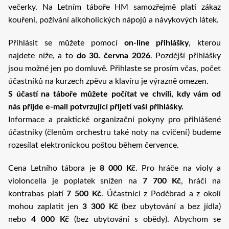
večerky. Na Letním táboře HM samozřejmě platí zákaz
kouření, požívání alkoholických nápojů a návykových látek.
Přihlásit se můžete pomocí
on-line přihlášky
, kterou
najdete níže, a to
do 30. června 2026
. Pozdější přihlášky
jsou možné jen po domluvě. Přihlaste se prosím včas, počet
účastníků na kurzech zpěvu a klavíru je výrazně omezen.
S účastí na táboře můžete počítat ve chvíli, kdy vám od
nás přijde e-mail potvrzující přijetí vaší přihlášky.
Informace a praktické organizační pokyny pro přihlášené
účastníky (členům orchestru také noty na cvičení) budeme
rozesílat elektronickou poštou během července.
Cena Letního tábora je
8 000 Kč
. Pro hráče na violy a
violoncella je poplatek snížen na
7 700 Kč
, hráči na
kontrabas platí
7 500 Kč
. Účastníci z Poděbrad a z okolí
mohou zaplatit jen
3 300 Kč
(bez ubytování a bez jídla)
nebo
4 000 Kč
(bez ubytování s obědy). Abychom se