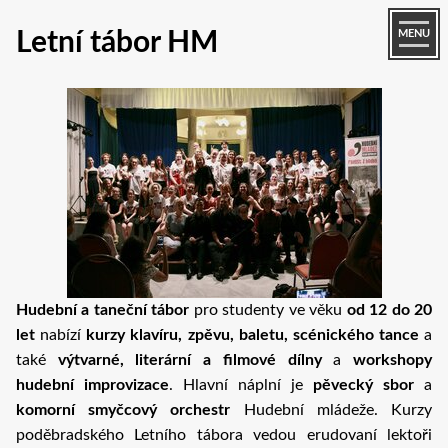
Letní tábor HM
MENU
Hudební a taneční tábor
pro studenty ve věku
od 12 do 20
let
nabízí
kurzy klavíru, zpěvu, baletu, scénického tance
a
také
výtvarné, literární a filmové dílny
a
workshopy
hudební improvizace
. Hlavní náplní je
pěvecký sbor
a
komorní smyčcový orchestr
Hudební mládeže. Kurzy
poděbradského Letního tábora vedou erudovaní lektoři